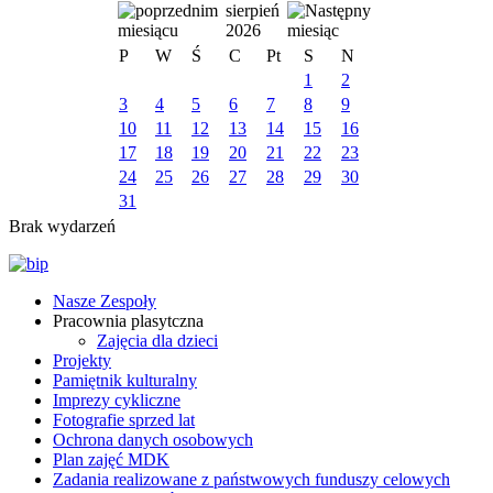
sierpień
2026
P
W
Ś
C
Pt
S
N
1
2
3
4
5
6
7
8
9
10
11
12
13
14
15
16
17
18
19
20
21
22
23
24
25
26
27
28
29
30
31
Brak wydarzeń
Nasze Zespoły
Pracownia plasytczna
Zajęcia dla dzieci
Projekty
Pamiętnik kulturalny
Imprezy cykliczne
Fotografie sprzed lat
Ochrona danych osobowych
Plan zajęć MDK
Zadania realizowane z państwowych funduszy celowych