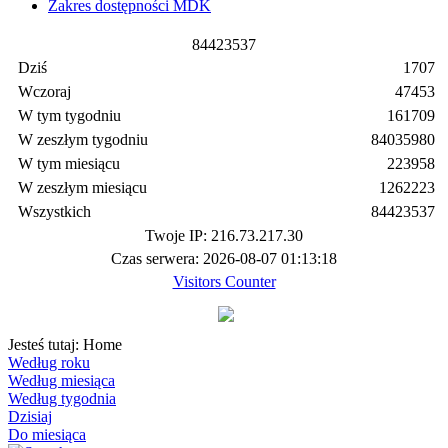
Zakres dostępności MDK
8
4
4
2
3
5
3
7
Dziś
1707
Wczoraj
47453
W tym tygodniu
161709
W zeszłym tygodniu
84035980
W tym miesiącu
223958
W zeszłym miesiącu
1262223
Wszystkich
84423537
Twoje IP: 216.73.217.30
Czas serwera: 2026-08-07 01:13:18
Visitors Counter
Jesteś tutaj:
Home
Według roku
Według miesiąca
Według tygodnia
Dzisiaj
Do miesiąca