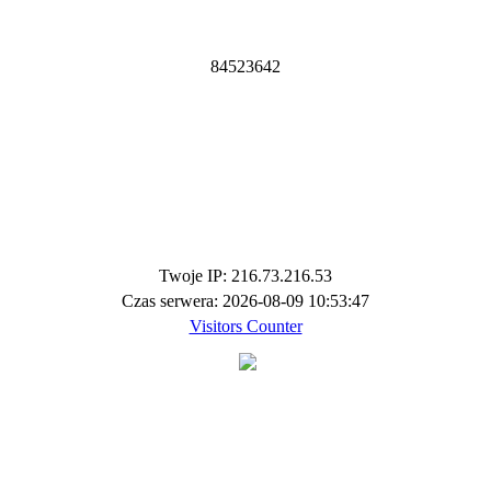
8
4
5
2
3
6
4
2
Twoje IP: 216.73.216.53
Czas serwera: 2026-08-09 10:53:47
Visitors Counter