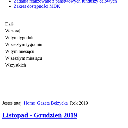
Zadania realizowane z państwowych funduszy celowych
Zakres dostępności MDK
Dziś
Wczoraj
W tym tygodniu
W zeszłym tygodniu
W tym miesiącu
W zeszłym miesiącu
Wszystkich
Jesteś tutaj:
Home
Gazeta Bełżycka
Rok 2019
Listopad - Grudzień 2019