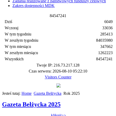
Zadania realizowane z państwowych funduszy celowych
Zakres dostępności MDK
8
4
5
4
7
2
4
1
Dziś
6049
Wczoraj
33036
W tym tygodniu
285413
W zeszłym tygodniu
84035980
W tym miesiącu
347662
W zeszłym miesiącu
1262223
Wszystkich
84547241
Twoje IP: 216.73.217.128
Czas serwera: 2026-08-10 05:22:10
Visitors Counter
Jesteś tutaj:
Home
Gazeta Bełżycka
Rok 2025
Gazeta Bełżycka 2025
kliknij>>