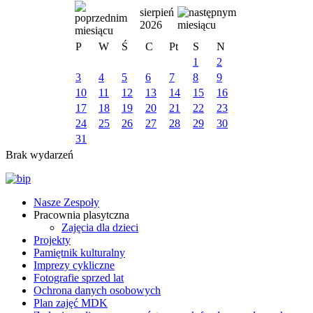
sierpień
2026
P
W
Ś
C
Pt
S
N
1
2
3
4
5
6
7
8
9
10
11
12
13
14
15
16
17
18
19
20
21
22
23
24
25
26
27
28
29
30
31
Brak wydarzeń
Nasze Zespoły
Pracownia plasytczna
Zajęcia dla dzieci
Projekty
Pamiętnik kulturalny
Imprezy cykliczne
Fotografie sprzed lat
Ochrona danych osobowych
Plan zajęć MDK