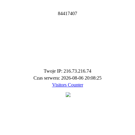
8
4
4
1
7
4
0
7
Twoje IP: 216.73.216.74
Czas serwera: 2026-08-06 20:08:25
Visitors Counter