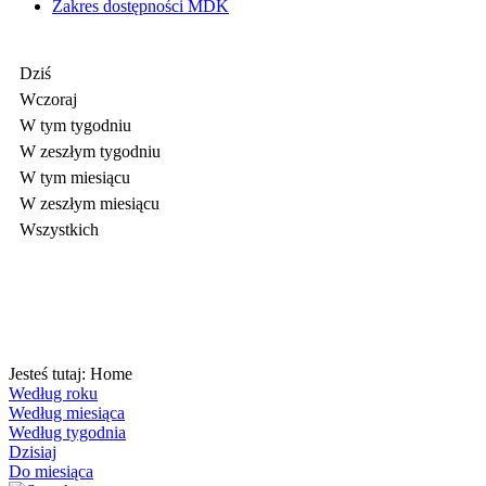
Zakres dostępności MDK
Dziś
Wczoraj
W tym tygodniu
W zeszłym tygodniu
W tym miesiącu
W zeszłym miesiącu
Wszystkich
Jesteś tutaj:
Home
Według roku
Według miesiąca
Według tygodnia
Dzisiaj
Do miesiąca