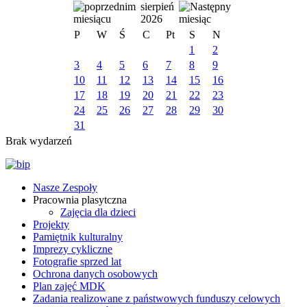
sierpień
2026
P
W
Ś
C
Pt
S
N
1
2
3
4
5
6
7
8
9
10
11
12
13
14
15
16
17
18
19
20
21
22
23
24
25
26
27
28
29
30
31
Brak wydarzeń
Nasze Zespoły
Pracownia plasytczna
Zajęcia dla dzieci
Projekty
Pamiętnik kulturalny
Imprezy cykliczne
Fotografie sprzed lat
Ochrona danych osobowych
Plan zajęć MDK
Zadania realizowane z państwowych funduszy celowych