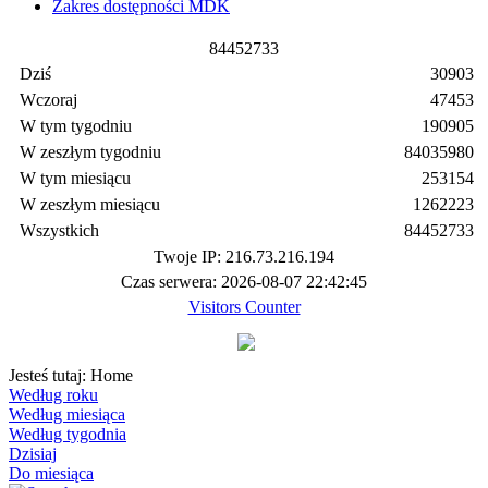
Zakres dostępności MDK
8
4
4
5
2
7
3
3
Dziś
30903
Wczoraj
47453
W tym tygodniu
190905
W zeszłym tygodniu
84035980
W tym miesiącu
253154
W zeszłym miesiącu
1262223
Wszystkich
84452733
Twoje IP: 216.73.216.194
Czas serwera: 2026-08-07 22:42:45
Visitors Counter
Jesteś tutaj:
Home
Według roku
Według miesiąca
Według tygodnia
Dzisiaj
Do miesiąca