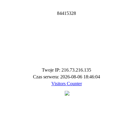
8
4
4
1
5
3
2
8
Twoje IP: 216.73.216.135
Czas serwera: 2026-08-06 18:46:04
Visitors Counter