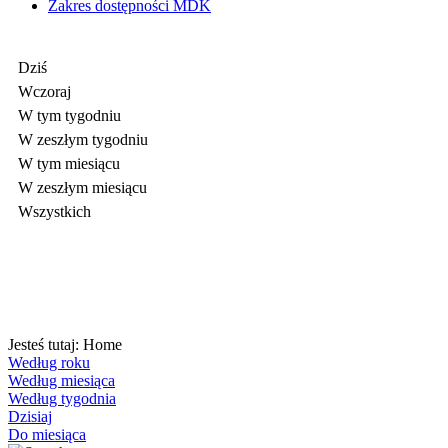
Zakres dostępności MDK
Dziś
Wczoraj
W tym tygodniu
W zeszłym tygodniu
W tym miesiącu
W zeszłym miesiącu
Wszystkich
Jesteś tutaj:
Home
Według roku
Według miesiąca
Według tygodnia
Dzisiaj
Do miesiąca