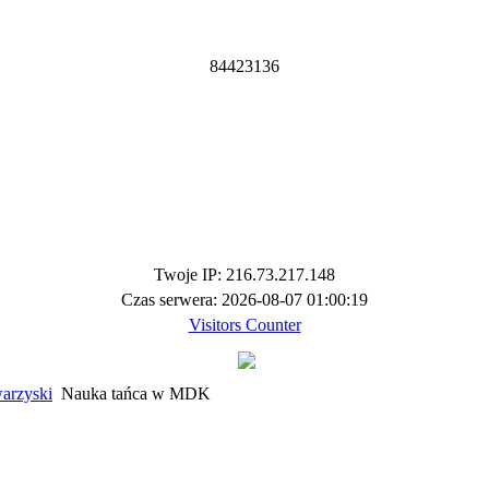
8
4
4
2
3
1
3
6
Twoje IP: 216.73.217.148
Czas serwera: 2026-08-07 01:00:19
Visitors Counter
arzyski
Nauka tańca w MDK