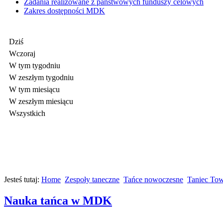
Zadania realizowane z państwowych funduszy celowych
Zakres dostępności MDK
Dziś
Wczoraj
W tym tygodniu
W zeszłym tygodniu
W tym miesiącu
W zeszłym miesiącu
Wszystkich
Jesteś tutaj:
Home
Zespoły taneczne
Tańce nowoczesne
Taniec Tow
Nauka tańca w MDK