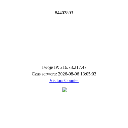
8
4
4
0
2
8
9
3
Twoje IP: 216.73.217.47
Czas serwera: 2026-08-06 13:05:03
Visitors Counter