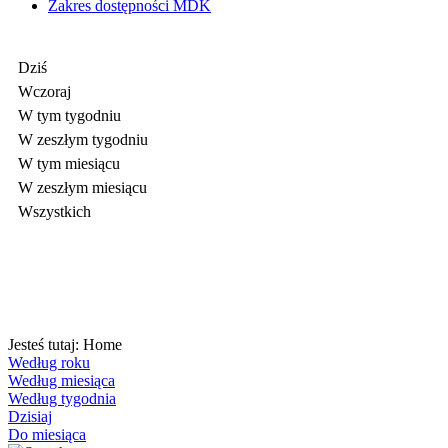
Zakres dostępności MDK
Dziś
Wczoraj
W tym tygodniu
W zeszłym tygodniu
W tym miesiącu
W zeszłym miesiącu
Wszystkich
Jesteś tutaj:
Home
Według roku
Według miesiąca
Według tygodnia
Dzisiaj
Do miesiąca