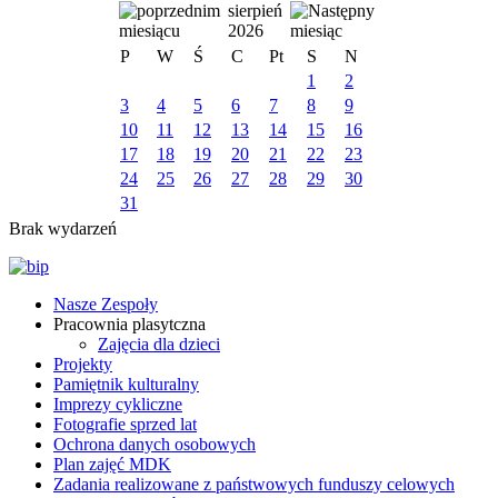
sierpień
2026
P
W
Ś
C
Pt
S
N
1
2
3
4
5
6
7
8
9
10
11
12
13
14
15
16
17
18
19
20
21
22
23
24
25
26
27
28
29
30
31
Brak wydarzeń
Nasze Zespoły
Pracownia plasytczna
Zajęcia dla dzieci
Projekty
Pamiętnik kulturalny
Imprezy cykliczne
Fotografie sprzed lat
Ochrona danych osobowych
Plan zajęć MDK
Zadania realizowane z państwowych funduszy celowych