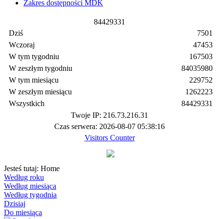
Zakres dostępności MDK
8
4
4
2
9
3
3
1
Dziś
7501
Wczoraj
47453
W tym tygodniu
167503
W zeszłym tygodniu
84035980
W tym miesiącu
229752
W zeszłym miesiącu
1262223
Wszystkich
84429331
Twoje IP: 216.73.216.31
Czas serwera: 2026-08-07 05:38:16
Visitors Counter
Jesteś tutaj:
Home
Według roku
Według miesiąca
Według tygodnia
Dzisiaj
Do miesiąca