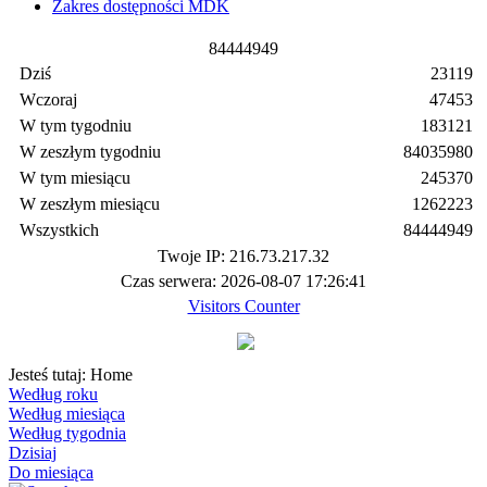
Zakres dostępności MDK
8
4
4
4
4
9
4
9
Dziś
23119
Wczoraj
47453
W tym tygodniu
183121
W zeszłym tygodniu
84035980
W tym miesiącu
245370
W zeszłym miesiącu
1262223
Wszystkich
84444949
Twoje IP: 216.73.217.32
Czas serwera: 2026-08-07 17:26:41
Visitors Counter
Jesteś tutaj:
Home
Według roku
Według miesiąca
Według tygodnia
Dzisiaj
Do miesiąca