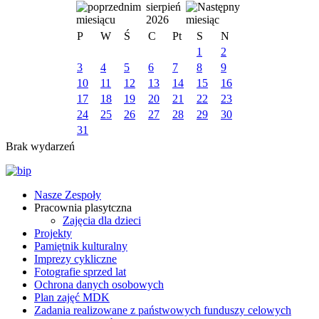
sierpień
2026
P
W
Ś
C
Pt
S
N
1
2
3
4
5
6
7
8
9
10
11
12
13
14
15
16
17
18
19
20
21
22
23
24
25
26
27
28
29
30
31
Brak wydarzeń
Nasze Zespoły
Pracownia plasytczna
Zajęcia dla dzieci
Projekty
Pamiętnik kulturalny
Imprezy cykliczne
Fotografie sprzed lat
Ochrona danych osobowych
Plan zajęć MDK
Zadania realizowane z państwowych funduszy celowych