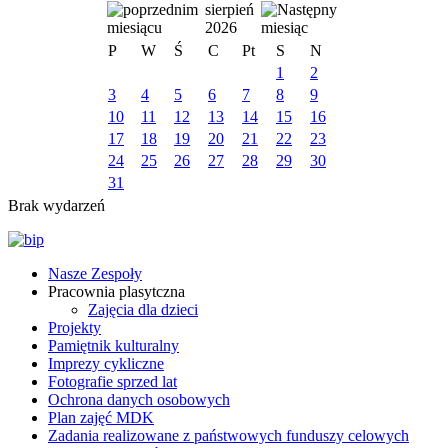
sierpień
2026
P
W
Ś
C
Pt
S
N
1
2
3
4
5
6
7
8
9
10
11
12
13
14
15
16
17
18
19
20
21
22
23
24
25
26
27
28
29
30
31
Brak wydarzeń
Nasze Zespoły
Pracownia plasytczna
Zajęcia dla dzieci
Projekty
Pamiętnik kulturalny
Imprezy cykliczne
Fotografie sprzed lat
Ochrona danych osobowych
Plan zajęć MDK
Zadania realizowane z państwowych funduszy celowych