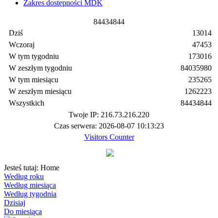
Zakres dostępności MDK
8
4
4
3
4
8
4
4
Dziś
13014
Wczoraj
47453
W tym tygodniu
173016
W zeszłym tygodniu
84035980
W tym miesiącu
235265
W zeszłym miesiącu
1262223
Wszystkich
84434844
Twoje IP: 216.73.216.220
Czas serwera: 2026-08-07 10:13:23
Visitors Counter
Jesteś tutaj:
Home
Według roku
Według miesiąca
Według tygodnia
Dzisiaj
Do miesiąca