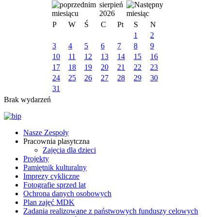
sierpień
2026
P
W
Ś
C
Pt
S
N
1
2
3
4
5
6
7
8
9
10
11
12
13
14
15
16
17
18
19
20
21
22
23
24
25
26
27
28
29
30
31
Brak wydarzeń
Nasze Zespoły
Pracownia plasytczna
Zajęcia dla dzieci
Projekty
Pamiętnik kulturalny
Imprezy cykliczne
Fotografie sprzed lat
Ochrona danych osobowych
Plan zajęć MDK
Zadania realizowane z państwowych funduszy celowych