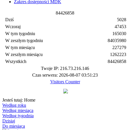
Zakres dostępności MDK
8
4
4
2
6
8
5
8
Dziś
5028
Wczoraj
47453
W tym tygodniu
165030
W zeszłym tygodniu
84035980
W tym miesiącu
227279
W zeszłym miesiącu
1262223
Wszystkich
84426858
Twoje IP: 216.73.216.146
Czas serwera: 2026-08-07 03:51:23
Visitors Counter
Jesteś tutaj:
Home
Według roku
Według miesiąca
Według tygodnia
Dzisiaj
Do miesiąca