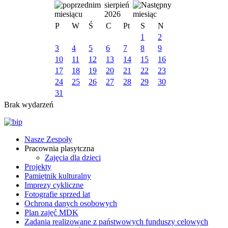
sierpień
2026
P
W
Ś
C
Pt
S
N
1
2
3
4
5
6
7
8
9
10
11
12
13
14
15
16
17
18
19
20
21
22
23
24
25
26
27
28
29
30
31
Brak wydarzeń
Nasze Zespoły
Pracownia plasytczna
Zajęcia dla dzieci
Projekty
Pamiętnik kulturalny
Imprezy cykliczne
Fotografie sprzed lat
Ochrona danych osobowych
Plan zajęć MDK
Zadania realizowane z państwowych funduszy celowych