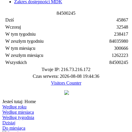
Zakres dostępności MDK
8
4
5
0
0
2
4
5
Dziś
45867
Wczoraj
32548
W tym tygodniu
238417
W zeszłym tygodniu
84035980
W tym miesiącu
300666
W zeszłym miesiącu
1262223
Wszystkich
84500245
Twoje IP: 216.73.216.172
Czas serwera: 2026-08-08 19:44:36
Visitors Counter
Jesteś tutaj:
Home
Według roku
Według miesiąca
Według tygodnia
Dzisiaj
Do miesiąca