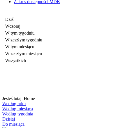
Zakres dostępności MDK
Dziś
Wczoraj
W tym tygodniu
W zeszłym tygodniu
W tym miesiącu
W zeszłym miesiącu
Wszystkich
Jesteś tutaj:
Home
Według roku
Według miesiąca
Według tygodnia
Dzisiaj
Do miesiąca