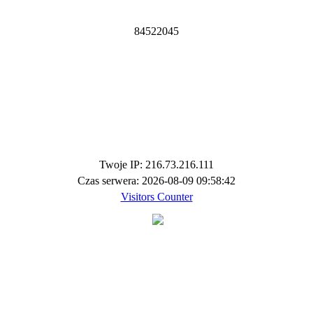
8
4
5
2
2
0
4
5
Twoje IP: 216.73.216.111
Czas serwera: 2026-08-09 09:58:42
Visitors Counter