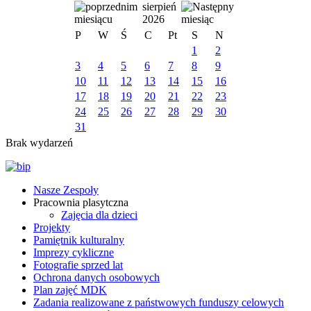
sierpień
2026
P
W
Ś
C
Pt
S
N
1
2
3
4
5
6
7
8
9
10
11
12
13
14
15
16
17
18
19
20
21
22
23
24
25
26
27
28
29
30
31
Brak wydarzeń
Nasze Zespoły
Pracownia plasytczna
Zajęcia dla dzieci
Projekty
Pamiętnik kulturalny
Imprezy cykliczne
Fotografie sprzed lat
Ochrona danych osobowych
Plan zajęć MDK
Zadania realizowane z państwowych funduszy celowych