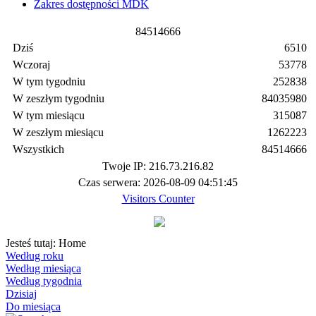
Zakres dostępności MDK
8
4
5
1
4
6
6
6
Dziś
6510
Wczoraj
53778
W tym tygodniu
252838
W zeszłym tygodniu
84035980
W tym miesiącu
315087
W zeszłym miesiącu
1262223
Wszystkich
84514666
Twoje IP: 216.73.216.82
Czas serwera: 2026-08-09 04:51:45
Visitors Counter
Jesteś tutaj:
Home
Według roku
Według miesiąca
Według tygodnia
Dzisiaj
Do miesiąca