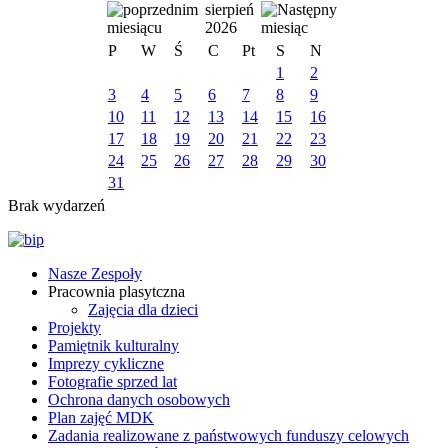
sierpień
2026
P
W
Ś
C
Pt
S
N
1
2
3
4
5
6
7
8
9
10
11
12
13
14
15
16
17
18
19
20
21
22
23
24
25
26
27
28
29
30
31
Brak wydarzeń
Nasze Zespoły
Pracownia plasytczna
Zajęcia dla dzieci
Projekty
Pamiętnik kulturalny
Imprezy cykliczne
Fotografie sprzed lat
Ochrona danych osobowych
Plan zajęć MDK
Zadania realizowane z państwowych funduszy celowych