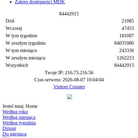
Zakres dostępności MDK
8
4
4
4
2
9
1
5
Dziś
21085
Wczoraj
47453
W tym tygodniu
181087
W zeszłym tygodniu
84035980
W tym miesiącu
243336
W zeszłym miesiącu
1262223
Wszystkich
84442915
Twoje IP: 216.73.216.56
Czas serwera: 2026-08-07 16:04:04
Visitors Counter
Jesteś tutaj:
Home
Według roku
Według miesiąca
Według tygodnia
Dzisiaj
Do miesiąca