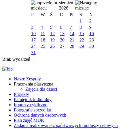
sierpień
2026
P
W
Ś
C
Pt
S
N
1
2
3
4
5
6
7
8
9
10
11
12
13
14
15
16
17
18
19
20
21
22
23
24
25
26
27
28
29
30
31
Brak wydarzeń
Nasze Zespoły
Pracownia plasytczna
Zajęcia dla dzieci
Projekty
Pamiętnik kulturalny
Imprezy cykliczne
Fotografie sprzed lat
Ochrona danych osobowych
Plan zajęć MDK
Zadania realizowane z państwowych funduszy celowych