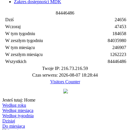
Zakres dostępności MDK
8
4
4
4
6
4
8
6
Dziś
24656
Wczoraj
47453
W tym tygodniu
184658
W zeszłym tygodniu
84035980
W tym miesiącu
246907
W zeszłym miesiącu
1262223
Wszystkich
84446486
Twoje IP: 216.73.216.59
Czas serwera: 2026-08-07 18:28:44
Visitors Counter
Jesteś tutaj:
Home
Według roku
Według miesiąca
Według tygodnia
Dzisiaj
Do miesiąca