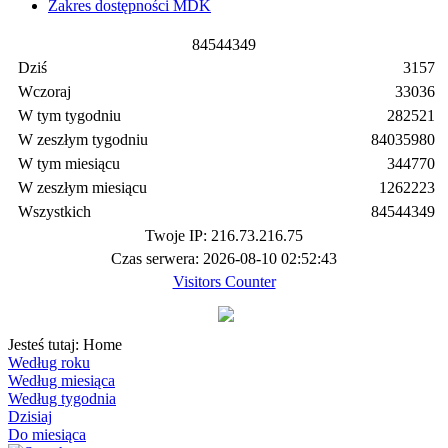
Zakres dostępności MDK
8
4
5
4
4
3
4
9
Dziś
3157
Wczoraj
33036
W tym tygodniu
282521
W zeszłym tygodniu
84035980
W tym miesiącu
344770
W zeszłym miesiącu
1262223
Wszystkich
84544349
Twoje IP: 216.73.216.75
Czas serwera: 2026-08-10 02:52:43
Visitors Counter
Jesteś tutaj:
Home
Według roku
Według miesiąca
Według tygodnia
Dzisiaj
Do miesiąca