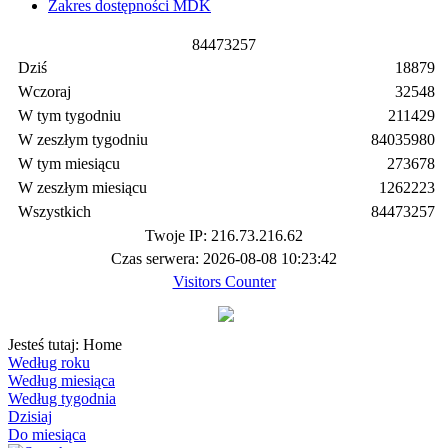
Zakres dostępności MDK
8
4
4
7
3
2
5
7
Dziś
18879
Wczoraj
32548
W tym tygodniu
211429
W zeszłym tygodniu
84035980
W tym miesiącu
273678
W zeszłym miesiącu
1262223
Wszystkich
84473257
Twoje IP: 216.73.216.62
Czas serwera: 2026-08-08 10:23:42
Visitors Counter
Jesteś tutaj:
Home
Według roku
Według miesiąca
Według tygodnia
Dzisiaj
Do miesiąca