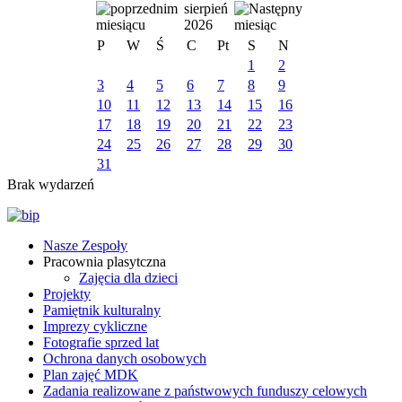
sierpień
2026
P
W
Ś
C
Pt
S
N
1
2
3
4
5
6
7
8
9
10
11
12
13
14
15
16
17
18
19
20
21
22
23
24
25
26
27
28
29
30
31
Brak wydarzeń
Nasze Zespoły
Pracownia plasytczna
Zajęcia dla dzieci
Projekty
Pamiętnik kulturalny
Imprezy cykliczne
Fotografie sprzed lat
Ochrona danych osobowych
Plan zajęć MDK
Zadania realizowane z państwowych funduszy celowych