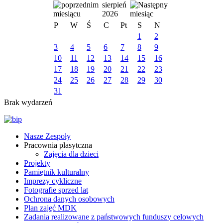
sierpień
2026
P
W
Ś
C
Pt
S
N
1
2
3
4
5
6
7
8
9
10
11
12
13
14
15
16
17
18
19
20
21
22
23
24
25
26
27
28
29
30
31
Brak wydarzeń
Nasze Zespoły
Pracownia plasytczna
Zajęcia dla dzieci
Projekty
Pamiętnik kulturalny
Imprezy cykliczne
Fotografie sprzed lat
Ochrona danych osobowych
Plan zajęć MDK
Zadania realizowane z państwowych funduszy celowych