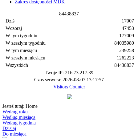
Zakres dostępności MDK
8
4
4
3
8
8
3
7
Dziś
17007
Wczoraj
47453
W tym tygodniu
177009
W zeszłym tygodniu
84035980
W tym miesiącu
239258
W zeszłym miesiącu
1262223
Wszystkich
84438837
Twoje IP: 216.73.217.39
Czas serwera: 2026-08-07 13:17:57
Visitors Counter
Jesteś tutaj:
Home
Według roku
Według miesiąca
Według tygodnia
Dzisiaj
Do miesiąca