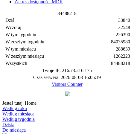
Zakres dostępności MDK
8
4
4
8
8
2
1
8
Dziś
33840
Wczoraj
32548
W tym tygodniu
226390
W zeszłym tygodniu
84035980
W tym miesiącu
288639
W zeszłym miesiącu
1262223
Wszystkich
84488218
Twoje IP: 216.73.216.175
Czas serwera: 2026-08-08 16:05:19
Visitors Counter
Jesteś tutaj:
Home
Według roku
Według miesiąca
Według tygodnia
Dzisiaj
Do miesiąca