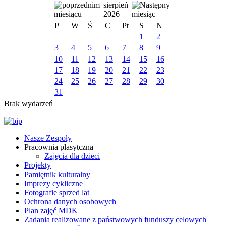
sierpień
2026
P
W
Ś
C
Pt
S
N
1
2
3
4
5
6
7
8
9
10
11
12
13
14
15
16
17
18
19
20
21
22
23
24
25
26
27
28
29
30
31
Brak wydarzeń
Nasze Zespoły
Pracownia plasytczna
Zajęcia dla dzieci
Projekty
Pamiętnik kulturalny
Imprezy cykliczne
Fotografie sprzed lat
Ochrona danych osobowych
Plan zajęć MDK
Zadania realizowane z państwowych funduszy celowych