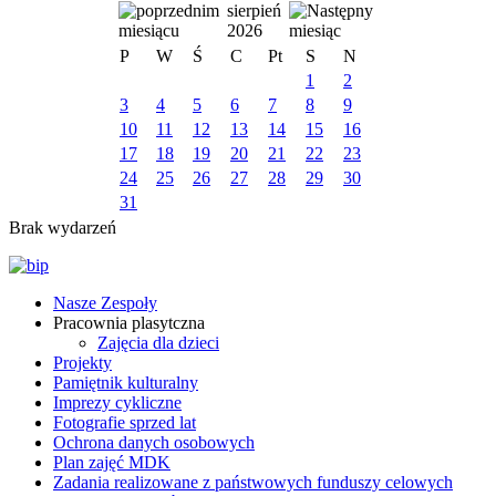
sierpień
2026
P
W
Ś
C
Pt
S
N
1
2
3
4
5
6
7
8
9
10
11
12
13
14
15
16
17
18
19
20
21
22
23
24
25
26
27
28
29
30
31
Brak wydarzeń
Nasze Zespoły
Pracownia plasytczna
Zajęcia dla dzieci
Projekty
Pamiętnik kulturalny
Imprezy cykliczne
Fotografie sprzed lat
Ochrona danych osobowych
Plan zajęć MDK
Zadania realizowane z państwowych funduszy celowych