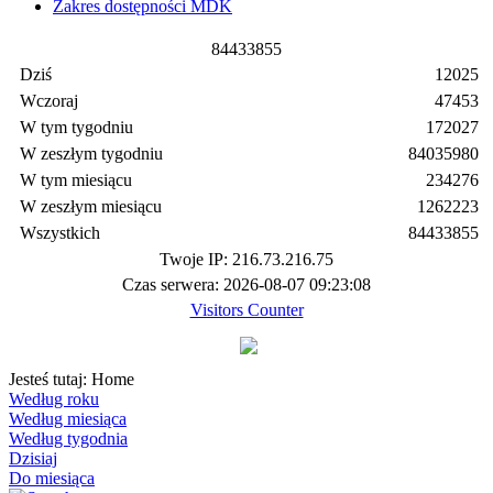
Zakres dostępności MDK
8
4
4
3
3
8
5
5
Dziś
12025
Wczoraj
47453
W tym tygodniu
172027
W zeszłym tygodniu
84035980
W tym miesiącu
234276
W zeszłym miesiącu
1262223
Wszystkich
84433855
Twoje IP: 216.73.216.75
Czas serwera: 2026-08-07 09:23:08
Visitors Counter
Jesteś tutaj:
Home
Według roku
Według miesiąca
Według tygodnia
Dzisiaj
Do miesiąca